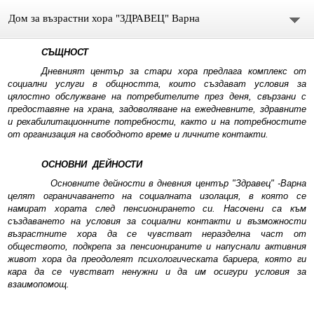
Дом за възрастни хора "ЗДРАВЕЦ" Варна
СЪЩНОСТ
НАЧАЛО
Дневният център за стари хора предлага комплекс от
социални услуги в общността, които създават условия за
ДНЕВЕН ЦЕНТЪР
цялостно обслужване на потребителите през деня, свързани с
предоставяне на храна, задоволяване на ежедневните, здравните
УСЛУГИ
и рехабилитационните потребности, както и на потребностите
от организация на свободното време и личните контакти.
МЕДИЦИНСКИ МАНИПУЛАЦИИ
ОСНОВНИ
ДЕЙНОСТИ
Основните дейности в дневния център "Здравец" -Варна
РЕХАБИЛИТАЦИОННИ УСЛУГИ
целят ограничаването
на социалната изолация, в която се
намират хората след пенсионирането си. Насочени са към
СОЦИАЛНИ ГРИЖИ
създаването на условия за социални контакти и възможности
възрастните хора да се чувстват неразделна част от
обществото, подкрепа за пенсионираните и напуснали активния
НОВО!!!
живот хора да преодолеят психологическата бариера, която ги
кара да се чувстват ненужни и да им осигури условия за
ГАЛЕРИЯ
взаимопомощ.
ДАРЕНИЯ