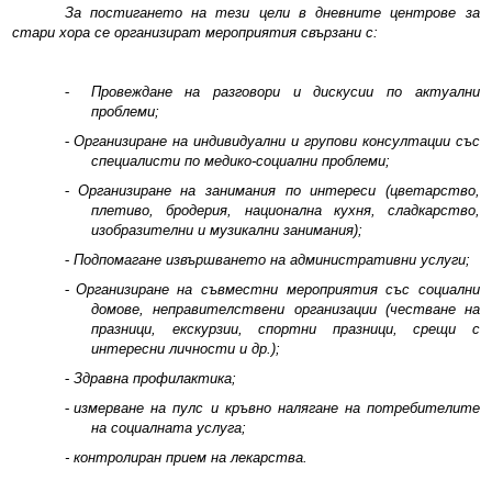
За постигането на тези цели в дневните центрове за
стари хора се организират мероприятия свързани с:
ПОЛЕЗНА ИНФОРМАЦИЯ
-
Провеждане на разговори и дискусии по актуални
ИНСУЛТ
проблеми;
-
Организиране на индивидуални и групови консултации със
ГРИЖА ЗА ДЕКУБИТУС
специалисти по медико-социални проблеми;
-
Организиране на занимания по интереси
(
цветарство,
СТАРЧЕСКА ДЕМЕНЦИЯ
плетиво, бродерия, национална кухня, сладкарство,
изобразителни и музикални занимания
)
;
КОМЕНТАРИ
-
Подпомагане извършването на административни услуги;
-
Организиране на съвместни мероприятия със социални
КОНТАКТИ
домове, неправителствени организации (честване на
празници, екскурзии, спортни празници, срещи с
интересни личности и др.);
СЪБИТИЯ
-
Здравна профилактика;
-
измерване на пулс и кръвно налягане на потребителите
на социалната услуга;
- контролиран прием на лекарства.