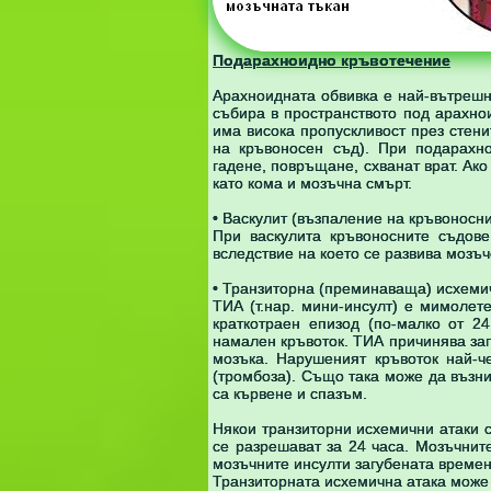
Подарахноидно кръвотечение
Арахноидната обвивка е най-вътрешн
събира в пространството под арахнои
има висока пропускливост през стен
на кръвоносен съд). При подарахно
гадене, повръщане, схванат врат. Ако
като кома и мозъчна смърт.
• Васкулит (възпаление на кръвоносн
При васкулита кръвоносните съдове
вследствие на което се развива мозъч
• Транзиторна (преминаваща) исхеми
ТИА (т.нар. мини-инсулт) е мимолет
краткотраен епизод (по-малко от 2
намален кръвоток. ТИА причинява загу
мозъка. Нарушеният кръвоток най-ч
(тромбоза). Също така може да възни
са кървене и спазъм.
Някои транзиторни исхемични атаки с
се разрешават за 24 часа. Мозъчните
мозъчните инсулти загубената времен
Транзиторната исхемична атака може 