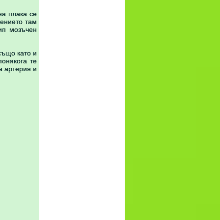
на плака се
щението там
тип мозъчен
също като и
понякога те
а артерия и