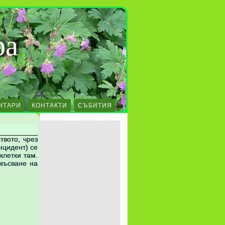
ра
НТАРИ
КОНТАКТИ
СЪБИТИЯ
твото, чрез
нцидент) се
клетки там.
зкъсване на