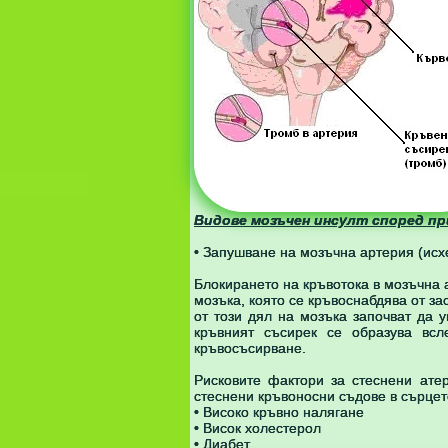
Видове мозъчен инсулт според п
• Запушване на мозъчна артерия (исх
Блокирането на кръвотока в мозъчна а
мозъка, която се кръвоснабдява от за
от този дял на мозъка започват да у
кръвният съсирек се образува всл
кръвосъсирване.
Рисковите фактори за стеснени ате
стеснени кръвоносни съдове в сърцет
• Високо кръвно налягане
• Висок холестерол
• Диабет