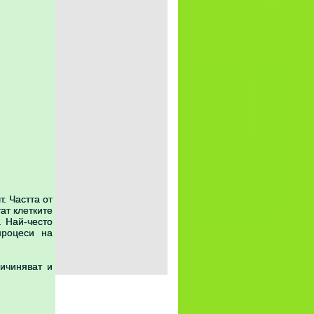
. Частта от
ат клетките
. Най-често
процеси на
ичиняват и