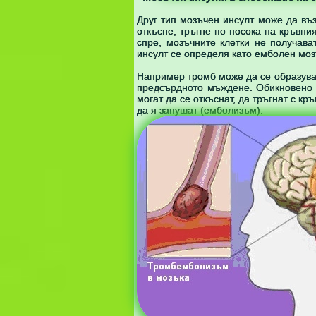
Друг тип мозъчен инсулт може да въз
откъсне, тръгне по посока на кръвни
спре, мозъчните клетки не получава
инсулт се определя като емболен моз
Например тромб може да се образува 
предсърдното мъждене. Обикновено т
могат да се откъснат, да тръгнат с к
да я запушат (емболизъм).