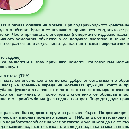
ата и рехава обвивка на мозъка. При подарахноидното кръвотече
дната обвивка. Кръвта се появява от кръвоносен съд, който се р
ите си. Често причината е аневризма (ненормално издуване навън
идната хеморагия обикновено се получава внезапно и тежко г
 не се разпознае и лекува, могат да настъпят тежки неврологични 
ите съдове)
 са възпалени и това причинява намален кръвоток към мозъчн
ен инсулт.
чна атака (ТИА)
ен мозъчен инсулт, който се понася добре от организма и е обра
4 часа) на временна увреда на мозъчната функция, която е пр
ба на функцията на част от тялото, която се контролира от засегн
есто се причинява от тромб, който спонтанно се образува в мо
кне и от тромбемболия (разгледана по-горе). По-рядко други при
е развиват бавно, докато други се развиват бързо. По дефиниция
 инсулти изискват по-дълго време от ТИА, за да се възстановят, 
но неработоспособност на част от тялото може никога да не се въ
да възникне веднъж, няколко пъти или да предшества мозъчен инс