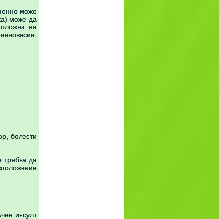
еменно може
ка) може да
положна на
равновесие,
ор, болести
е трябва да
азположение
ъчен инсулт