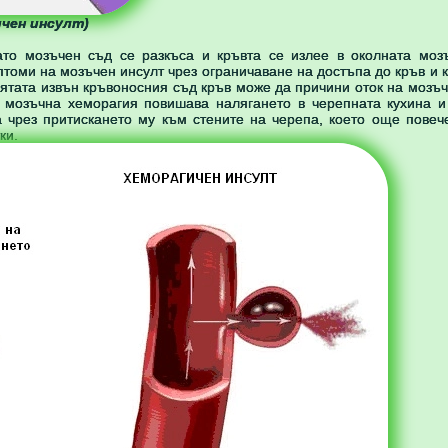
чен инсулт)
ато мозъчен съд се разкъса и кръвта се излее в околната мозъ
томи на мозъчен инсулт чрез ограничаване на достъпа до кръв и 
лятата извън кръвоносния съд кръв може да причини оток на мозъч
 мозъчна хеморагия повишава налягането в черепната кухина и
 чрез притискането му към стените на черепа, което още повеч
ки.