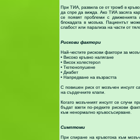
При ТИА, развила се от тромб в кръв
да спре да вижда. Aко ТИА засяга к
се появят проблеми с движенията 
блокадата в мозъка. Пациентът мож
слабост или парализа на части от тял
Рискови фактори
Най-честите рискови фактори за мозъ
• Високо кръвно налягане
• Висок холестерол
• Тютюнопушене
• Диабет
• Напредване на възрастта
С повишен риск от мозъчен инсулт с
на сърдечните клапи.
Когато мозъчният инсулт се случи пр
бъдат взети по-редките рискови фак
към ненормално кръвосъсирване.
Симптоми
При спиране на кръвотока към мозъч