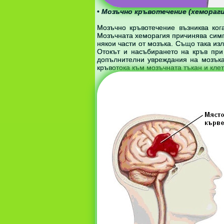
•
Мозъчно кръвотечение (хемораги
Мозъчно кръвотечение възниква ког
Мозъчната хеморагия причинява симп
някои части от мозъка. Също така из
Отокът и насъбирането на кръв при
допълнителни увреждания на мозъка
кръвотока към мозъчната тъкан и клет