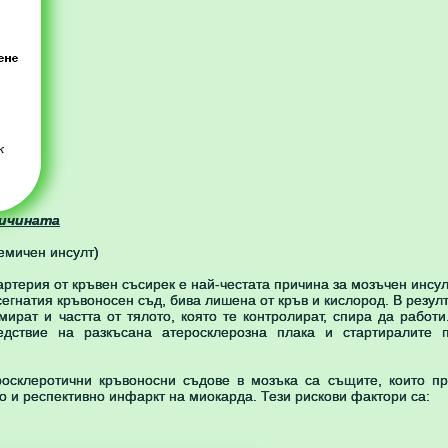
ричината
емичен инсулт)
ртерия от кръвен съсирек е най-честата причина за мозъчен инсулт
сегнатия кръвоносен съд, бива лишена от кръв и кислород. В резулт
мират и частта от тялото, която те контролират, спира да работи
едствие на разкъсана атеросклерозна плака и стартиралите 
росклеротични кръвоносни съдове в мозъка са същите, които пр
о и респективно инфаркт на миокарда. Тези рискови фактори са: