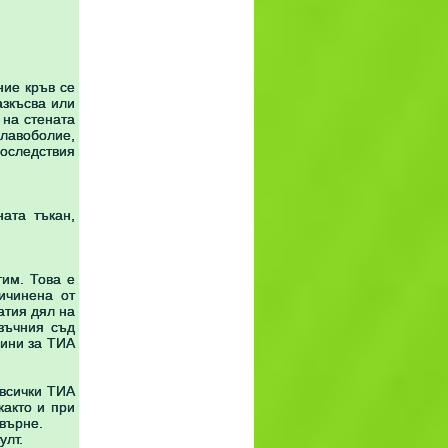
ние кръв се
азкъсва или
 на стената
лавоболие,
последствия
ата тъкан,
тим. Това е
ичинена от
атия дял на
зъчния съд
чини за ТИА
 всички ТИА
както и при
звърне.
улт.