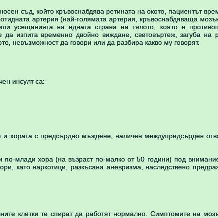
оносен съд, който кръвоснабдява ретината на окото, пациентът вр
аротидната артерия (най-голямата артерия, кръвоснабдяваща мозъ
или усещанията на едната страна на тялото, която е противо
е да изпита временно двойно виждане, световъртеж, загуба на 
ото, невъзможност да говори или да разбира какво му говорят.
чен инсулт са:
а и хората с предсърдно мъждене, наличен междупредсърден отв
и по-млади хора (на възраст по-малко от 50 години) под внимани
тори, като наркотици, разкъсана аневризма, наследствено предр
ните клетки те спират да работят нормално. Симптомите на моз