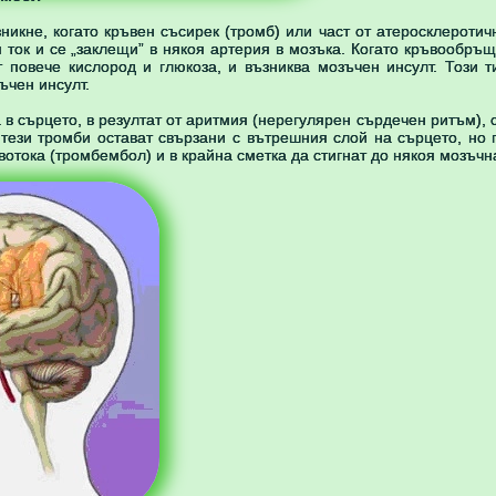
никне, когато кръвен съсирек (тромб) или част от атеросклеротич
я ток и се „заклещи” в някоя артерия в мозъка. Когато кръвообръ
т повече кислород и глюкоза, и възниква мозъчен инсулт. Този 
ъчен инсулт.
в сърцето, в резултат от аритмия (нерегулярен сърдечен ритъм), 
ези тромби остават свързани с вътрешния слой на сърцето, но 
ръвотока (тромбембол) и в крайна сметка да стигнат до някоя мозъчн