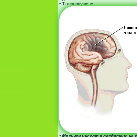
• Тютюнопушене
• Мозъчен инсулт в следствие на 