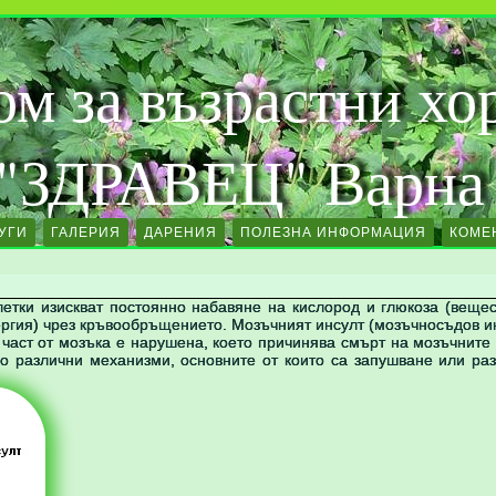
ом за възрастни хо
"ЗДРАВЕЦ" Варна
УГИ
ГАЛЕРИЯ
ДАРЕНИЯ
ПОЛЕЗНА ИНФОРМАЦИЯ
КОМЕ
етки изискват постоянно набавяне на кислород и глюкоза (вещес
ергия) чрез кръвообръщението. Мозъчният инсулт (мозъчносъдов и
о част от мозъка е нарушена, което причинява смърт на мозъчните 
о различни механизми, основните от които са запушване или ра