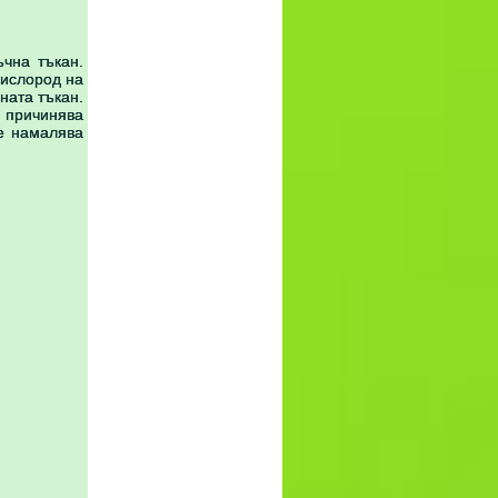
чна тъкан.
кислород на
ната тъкан.
 причинява
е намалява